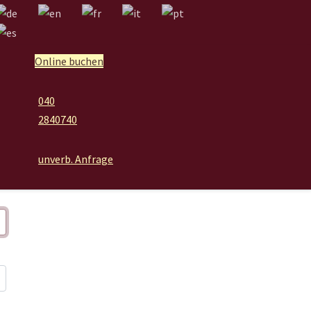
Online buchen
040
2840740
unverb. Anfrage